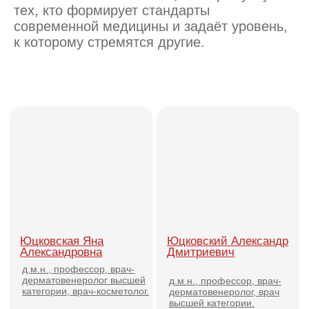
Юцковская Яна
Юцковский Александр
Александровна
Дмитриевич
д.м.н., профессор, врач-
дерматовенеролог высшей
д.м.н., профессор, врач-
категории, врач-косметолог.
дерматовенеролог, врач
высшей категории.
Чигринец Станислав
Дворянкова Евгения
Владимирович
Викторовна
д.м.н., врач
Профессор, к.м.н., врач-
дерматовенеролог
эндокринолог, геронтолог,
врач УЗДГ, андролог