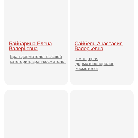
дерматовенеролог,
эстетической медицины
дерматоонколог, уролог
РУДН
Дмитрова Анна
Тер-Терьян Эдуард
Александровна
Григорьевич
Врач пластический хирург.
к.м.н., врач-гематолог,
дерматовенеролог,
косметолог, пластический
хирург.