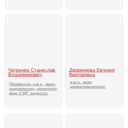
Байбарина Елена
Сайбель Анастасия
Валерьевна
Валерьевна
Врач-дерматолог высшей
к.м.н., врач
категории, врач-косметолог
дерматовенеролог,
косметолог
Сухов Андрей
Бычкова Наталья
Владимирович
Юрьевна
к.м.н., врач-
к.м.н., доцент кафедры