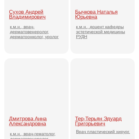
Черненко Оксана
Виноградова Светлана
Александровна
Анатольевна
Врач дерматовенеролог,
косметолог, трихолог.
Тренер - консультант, коуч,
ментор.
Королёва Алла
Труфанов Вадим
Юрьевна
Дмитриевич
Врач дерматовенеролог,
Пластический хирург.
косметолог, врач УЗ-
диагностики.