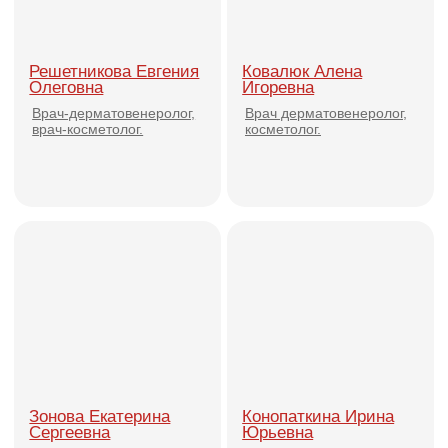
Богомолова Алена
Валерьевна
Главный специалист по
работе с клиентами
«Клиника профессора
Юцковской»
Смотреть публикации