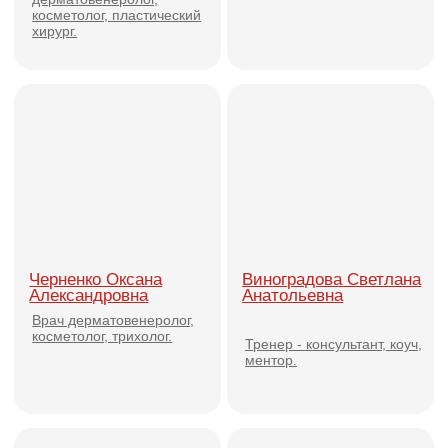
Решетникова Евгения
Ковалюк Алена
Олеговна
Игоревна
Врач-дерматовенеролог,
Врач дерматовенеролог,
врач-косметолог.
косметолог.
Зонова Екатерина
Конопаткина Ирина
Сергеевна
Юрьевна
Врач-дерматолог,
Врач-косметолог,
косметолог
физиотерапевт, хирург