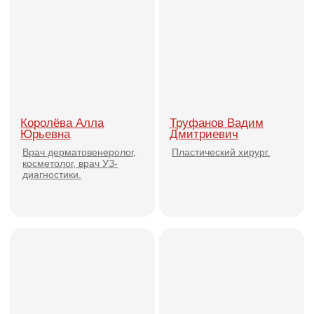
Стовбун Ксения
Мишуринская Евгения
Эдуардовна
Андреевна
Врач-терапевт, дерматолог,
Врач-хирург, врач-
трихолог, косметолог
дерматовенеролог, врач УЗД,
специалист в области
эстетической медицины и
клинической анатомии
Платонова Дарья
Викторовна
Врач-дерматовенеролог