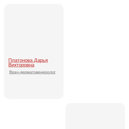
По вопросам рекламы
marketing@yuschool.ru
Каталог курсов
Расписание
Преподаватели
О школе
Новости
Отзывы
Публикации
Контакты
Принимаем к оплате карты, а также
оплату по QR и онлайн-оплату