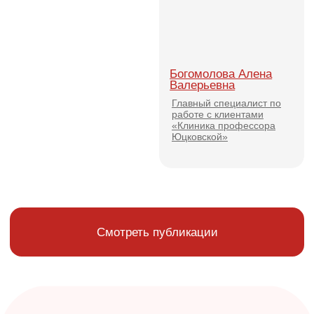
Сведения об образовательной организации
Согласие на обработку персональных данных
Пользовательское соглашение
Информация, размещённая на сайте, носит ознакомительный
характер и не является публичной офертой. Для получения
точной информации обращайтесь к менеджерам Школы
Программы повышения квалификации предназначены
для специалистов с высшим медицинским образованием.
Информация о методиках и препаратах используется в
образовательных целях. Имеются противопоказания.
Необходима консультация специалиста
Все учебные материалы, фотографии и видеозаписи
являются интеллектуальной собственностью ООО
«Школа профессора Юцковской». Копирование и
распространение без письменного разрешения запрещены
© 2026 год