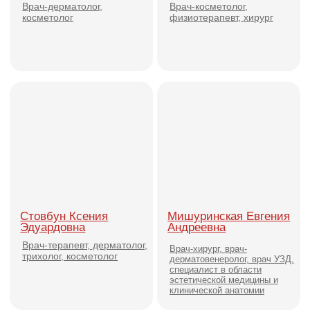
Менеджер г. Москва
8 (800) 707-81-15
Менеджер ДФО и Сибирь
+7 (914) 666-01-88
Адрес
129626, г. Москва, пр. Мира 102, стр.
27 подъезд 9
По вопросам обучения в школе:
info@yusсhool.ru
Техподдержка:
support@yuschool.ru