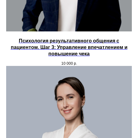
По вопросам рекламы
marketing@yuschool.ru
Психология результативного общения с
пациентом. Шаг 3: Управление впечатлением и
повышение чека
10 000
р.
Каталог курсов
Расписание
Преподаватели
О школе
Новости
Отзывы
Публикации
Контакты
Принимаем к оплате карты, а также
оплату по QR и онлайн-оплату