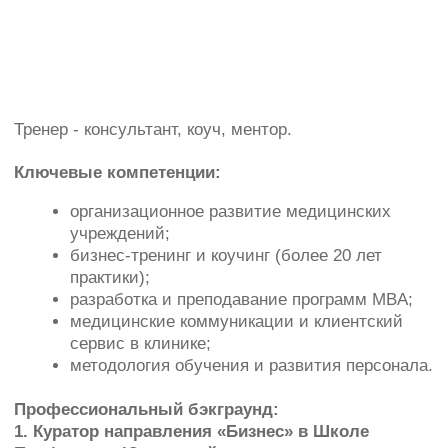
организационное развитие медицинских
учреждений;
бизнес‑тренинг и коучинг (более 20 лет
практики);
разработка и преподавание программ MBA;
медицинские коммуникации и клиентский
сервис в клинике;
методология обучения и развития персонала.
Профессиональный бэкграунд:
1. Куратор направления «Бизнес» в Школе
Профессора Юцковской:
отвечает за содержание и развитие
бизнес‑программ;
обеспечивает связь теории с практикой для
слушателей.
2. Консультант по организационному развитию
Клиники Профессора Юцковской:
анализирует и оптимизирует
бизнес‑процессы клиники;
выстраивает эффективные управленческие
модели.
3. Бизнес‑тренер и коуч (с 2004 года):
проводит тренинги по лидерству,
управлению, коммуникациям;