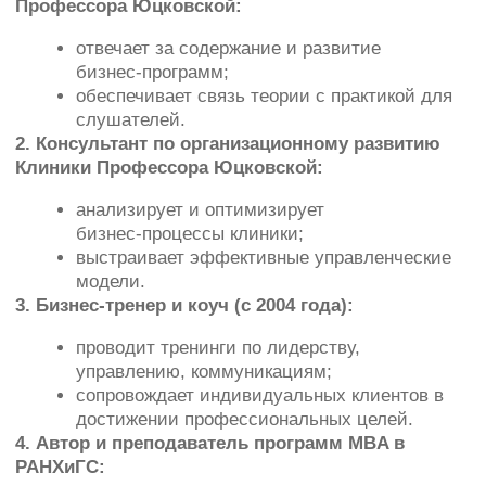
сопровождает индивидуальных клиентов в
достижении профессиональных целей.
4. Автор и преподаватель программ MBA в
РАНХиГС:
разрабатывает и ведёт курсы для
управленцев;
передаёт актуальные знания о современных
бизнес‑практиках.
Экспертная область:
медицинские коммуникации
: выстраивание
диалога между врачами, пациентами и
администрацией;
клиентский сервис клиник
: стандарты
обслуживания, работа с ожиданиями
пациентов;
организационное развитие медучреждений
:
оптимизация структуры, процессов,
корпоративной культуры;
обучение медицинского персонала
:
методики, оценка компетенций, мотивация.
Опыт работы:
более 18 лет
в медицинском секторе: работа
с врачами, руководителями клиник;
более 20 лет
в бизнес‑тренинге и коучинге: