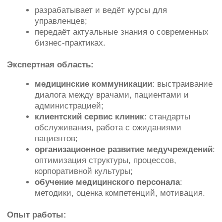
индивидуальные и групповые форматы,
корпоративные программы.
Медицина и фармация:
АО «Медицина»;
государственные поликлиники Москвы;
«Акрихин», «Сервье», «Фарм Синтез»,
«Байер», «Аллерган» (в роли методиста),
«Астеллас», «Джонсон и Джонсон» и др.
Другие отрасли:
автомобильный сектор: «Фольксваген Груп
Рус» (VW, Skoda, Audi), «Мерседес‑Бенц
Рус»;
промышленность и розница: Pirelli,
«Ростелеком», Bosch, Miele,
«Альфастрахование», OBI, GANT и др.
Акцент на синтез экспертизы:
Объединяю два мира —
бизнес‑образование и медицину —чтобы создавать
решения, которые работают на практике. Мои
методики тренинга и консалтинга адаптированы
под специфику отрасли, а профессиональные связи
в медицинском и корпоративном сегментах
помогают находить оптимальные пути
развития.
С.В.Виноградова