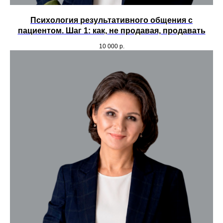
Психология результативного общения с
пациентом. Шаг 1: как, не продавая, продавать
Менеджер г. Москва
10 000
р.
8 (800) 707-81-15
Менеджер ДФО и Сибирь
+7 (914) 666-01-88
Адрес
129626, г. Москва, пр. Мира 102, стр.
27 подъезд 9
По вопросам обучения в школе:
info@yusсhool.ru
Техподдержка:
support@yuschool.ru