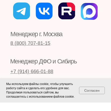
Каталог курсов
Расписание
Преподаватели
О школе
Новости
Отзывы
Публикации
Контакты
Принимаем к оплате карты, а также
оплату по QR и онлайн-оплату
Мы используем файлы cookie, чтобы улучшить
работу сайта и сделать его удобнее для вас.
Сведения об образовательной организации
Согласен
Продолжая пользоваться сайтом, вы
Согласие на обработку персональных данных
соглашаетесь с использованием файлов cookie.
Пользовательское соглашение