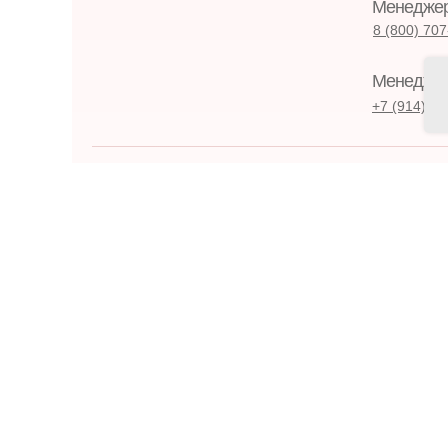
Менеджер 
8 (800) 70
Менеджер
+7 (914) 66
Каталог кур
Преподават
Новости
Публикации
Расписание
О школе
Отзывы
Контакты
Информация, раз
Программы повыше