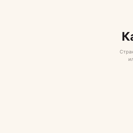
К
Стран
и