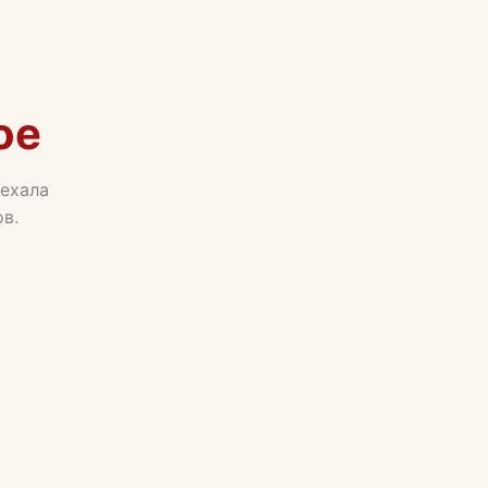
ое
еехала
в.