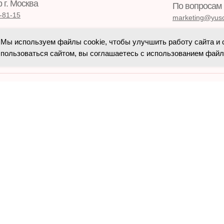
г. Москва
По вопросам
7-81-15
marketing@yusc
 ДФО и Сибирь
Техподдержк
Мы используем файлы cookie, чтобы улучшить работу сайта и 
6-01-88
пользоваться сайтом, вы соглашаетесь с использованием файло
support@yuscho
сов
Сведения об образовательной организации
ели
Согласие на обработку персональных данных
Пользовательское соглашение
мещённая на сайте, носит ознакомительный характер и не является публич
получения точной информации обращайтесь к менеджерам Школы
ния квалификации предназначены для специалистов с высшим медицинс