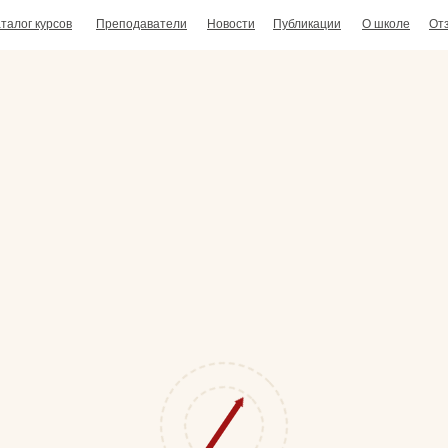
талог курсов
Преподаватели
Новости
Публикации
О школе
От