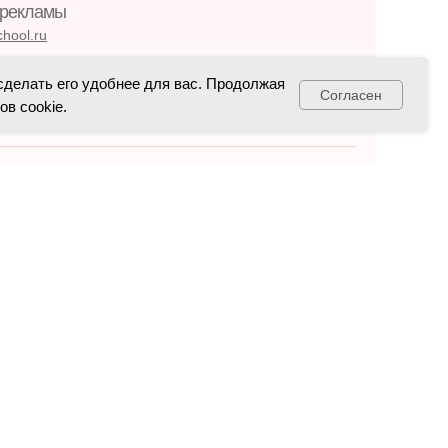
 рекламы
hool.ru
а:
сделать его удобнее для вас. Продолжая
Согласен
в cookie.
ol.ru
Принимаем к оплате карты, а также
оплату по QR и онлайн-оплату
ной офертой. Для
ким образованием.