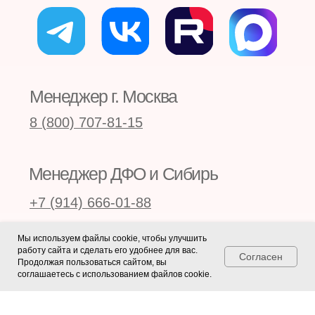
Каталог курсов
Расписание
Преподаватели
О школе
Новости
Отзывы
Публикации
Контакты
Принимаем к оплате карты, а также
оплату по QR и онлайн-оплату
Мы используем файлы cookie, чтобы улучшить
работу сайта и сделать его удобнее для вас.
Сведения об образовательной организации
Согласен
Продолжая пользоваться сайтом, вы
Согласие на обработку персональных данных
соглашаетесь с использованием файлов cookie.
Пользовательское соглашение