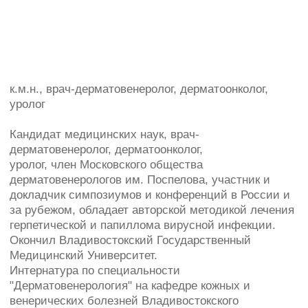
Кандидат медицинских наук, врач-
дерматовенеролог, дерматоонколог,
уролог, член Московского общества
дерматовенерологов им. Поспелова, участник и
докладчик симпозиумов и конференций в России и
за рубежом, обладает авторской методикой лечения
герпетической и папиллома вирусной инфекции.
Окончил Владивостокский Государственный
Медицинский Университет.
Интернатура по специальности
"Дерматовенерология" на кафедре кожных и
венерических болезней Владивостокского
Государственного Медицинского Университета.
Ординатура по специальности
"Дерматовенерология" на кафедре кожных и
венерических болезней Владивостокского
Государственного Медицинского Университета.
Ординатура по специальности "Урология" на
кафедре Клинической урологии и андрологии РУДН.
Специализация
:
Болезни кожи и ногтей у взрослых;
Вирусные заболевания кожи (герпес,
папиллома-вирусная инфекция,
контагиозный моллюск);