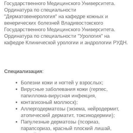
Аллергодерматозы (экзема, нейродермит,
атопический дерматит, токсикодермии);
Папулезные дерматозы (псориаз,
парапсориаз, красный плоский лишай,
лишай Девержи);
Грибковые заболевания кожи и ногтей у
взрослых;
Гнойничковые заболевания кожи (пиодермии,
фурункулы, фурункулез);
Новообразования кожи (невусы, "родинки",
папилломы, гемангиомы, базалиомы,
остроконечные кондиломы, кератомы,
атеромы, фибромы, липомы);
Инфекции, передаваемые половым путем
(ИППП);
Урогенитальная папиллома-вирусная
инфекция (остроконечные кондиломы);
Уретриты;
Хронический простатит;
Мужское бесплодие;
Эректильная дисфункция (импотенция);
Раннее семяизвержения;
Снижение либидо.
Сертификаты и дополнительное обучение
:
- по специальности "Дерматоонкология"
- по специальности «Клиническая андрология»
- обучение УЗИ кожи.