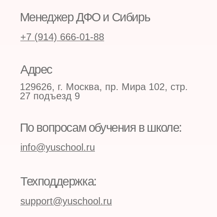
Пользовательское соглашение
Информация, размещённая на сайте, носит ознакомительный
характер и не является публичной офертой. Для получения
точной информации обращайтесь к менеджерам Школы
Программы повышения квалификации предназначены
для специалистов с высшим медицинским образованием.
Информация о методиках и препаратах используется в
образовательных целях. Имеются противопоказания.
Необходима консультация специалиста
Все учебные материалы, фотографии и видеозаписи
являются интеллектуальной собственностью ООО
«Школа профессора Юцковской». Копирование и
распространение без письменного разрешения запрещены
© 2026 год