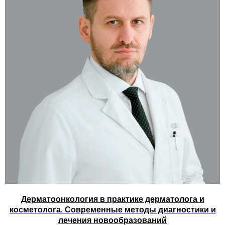
Менеджер ДФО и Сибирь
+7 (914) 666-01-88
Адрес
129626, г. Москва, пр. Мира 102, стр.
27 подъезд 9
По вопросам обучения в школе:
info@yusсhool.ru
Техподдержка:
support@yuschool.ru
По вопросам рекламы
marketing@yuschool.ru
Дерматоонкология в практике дерматолога и
косметолога. Современные методы диагностики и
лечения новообразований