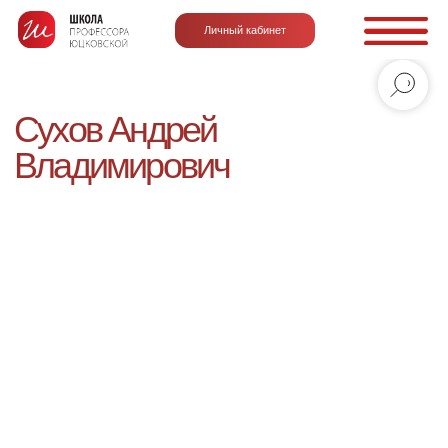
Личный кабинет
Сухов Андрей
Владимирович
к.м.н., врач-дерматовенеролог, дерматоонколог,
уролог