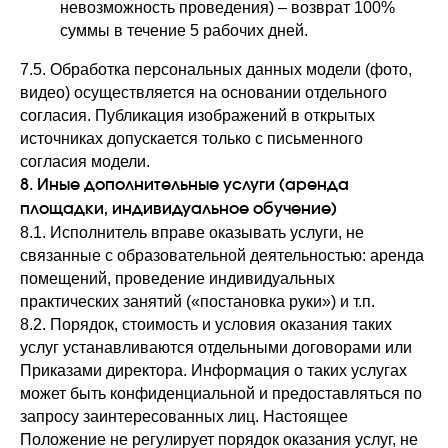
невозможность проведения) – возврат 100%
суммы в течение 5 рабочих дней.
Менеджер ДФО и Сибирь
+7 (914) 666-01-88
7.5. Обработка персональных данных модели (фото,
видео) осуществляется на основании отдельного
Адрес
согласия. Публикация изображений в открытых
129626, г. Москва, пр. Мира 102, стр.
источниках допускается только с письменного
27 подъезд 9
согласия модели.
8. Иные дополнительные услуги (аренда
По вопросам обучения в школе:
площадки, индивидуальное обучение)
info@yusсhool.ru
8.1. Исполнитель вправе оказывать услуги, не
связанные с образовательной деятельностью: аренда
Техподдержка:
помещений, проведение индивидуальных
практических занятий («постановка руки») и т.п.
support@yuschool.ru
8.2. Порядок, стоимость и условия оказания таких
услуг устанавливаются отдельными договорами или
По вопросам рекламы
Приказами директора. Информация о таких услугах
marketing@yuschool.ru
может быть конфиденциальной и предоставляться по
запросу заинтересованных лиц. Настоящее
Положение не регулирует порядок оказания услуг, не