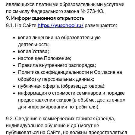
являющихся платными образовательными услугами
по смыслу Федерального закона № 273-ФЗ.
9. Информационная открытость
9.1. На Сайте
размещаются:
https://yuschool.ru/
копия лицензии на образовательную
Каталог курсов
Расписание
деятельность;
Преподаватели
О школе
копия Устава;
Новости
Отзывы
настоящее Положение;
Публикации
Контакты
Правила внутреннего распорядка;
Политика конфиденциальности и Согласие на
обработку персональных данных;
Принимаем к оплате карты, а также
публичная оферта (образец договора);
оплату по QR и онлайн-оплату
информация о стоимости семинаров и порядке
предоставления скидок (в объёме, достаточном
для информирования потребителя).
9.2. Сведения о коммерческих тарифах (аренда,
Сведения об образовательной организации
индивидуальное обучение и др.) могут не
публиковаться на Сайте, но должны предоставляться
Согласие на обработку персональных данных