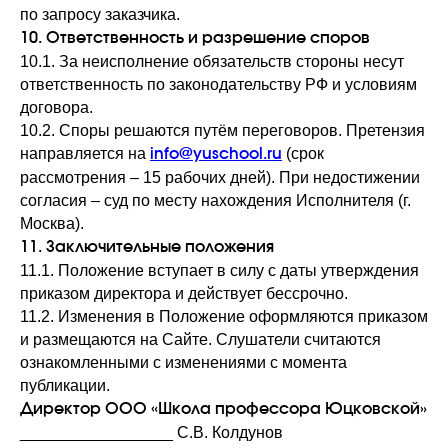
по запросу заказчика.
Пользовательское соглашение
10. Ответственность и разрешение споров
10.1. За неисполнение обязательств стороны несут
Информация, размещённая на сайте, носит ознакомительный
характер и не является публичной офертой. Для получения
ответственность по законодательству РФ и условиям
точной информации обращайтесь к менеджерам Школы
договора.
Программы повышения квалификации предназначены
10.2. Споры решаются путём переговоров. Претензия
для специалистов с высшим медицинским
образованием. Информация о методиках и препаратах
используется в образовательных целях. Имеются
направляется на
(срок
info@yuschool.ru
противопоказания. Необходима консультация
специалиста
рассмотрения – 15 рабочих дней). При недостижении
Все учебные материалы, фотографии и видеозаписи
согласия – суд по месту нахождения Исполнителя (г.
являются интеллектуальной собственностью ООО «Школа
профессора Юцковской». Копирование и
распространение без письменного разрешения
Москва).
запрещены © 2026 год
11. Заключительные положения
11.1. Положение вступает в силу с даты утверждения
приказом директора и действует бессрочно.
11.2. Изменения в Положение оформляются приказом
и размещаются на Сайте. Слушатели считаются
ознакомленными с изменениями с момента
публикации.
Директор ООО «Школа профессора Юцковской»
_________________ С.В. Колдунов