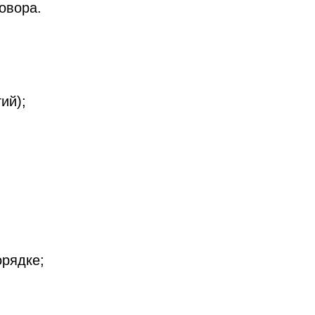
овора.
ий);
орядке;