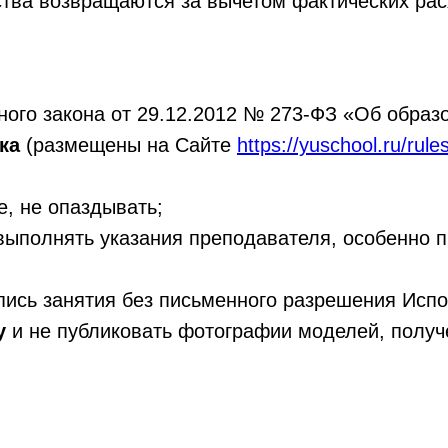
ства возвращаются за вычетом фактических рас
ого закона от 29.12.2012 № 273-ФЗ «Об образ
дка
(размещены на Сайте
https://yuschool.ru/rule
, не опаздывать;
выполнять указания преподавателя, особенно п
пись занятия без письменного разрешения Исп
ну
и не публиковать фотографии моделей, получ