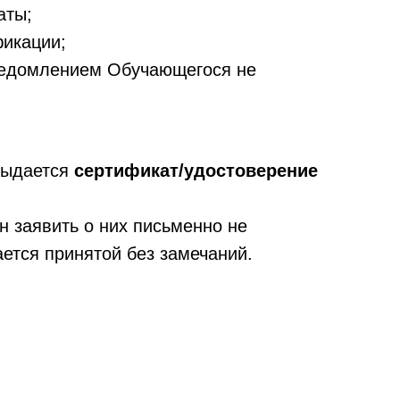
аты;
фикации;
уведомлением Обучающегося не
выдается
сертификат/удостоверение
н заявить о них письменно не
ается принятой без замечаний.