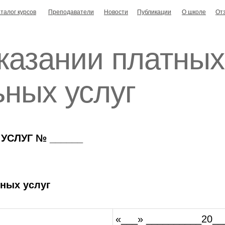
талог курсов
Преподаватели
Новости
Публикации
О школе
От
оказании платных
ьных услуг
УСЛУГ № ______
ных услуг
«___» __________20___