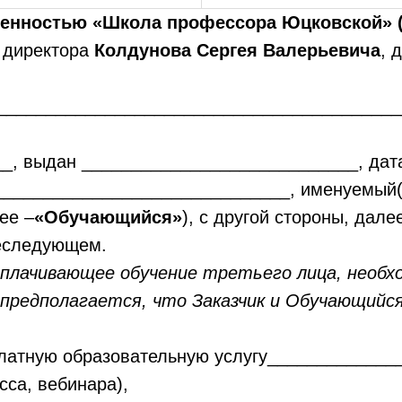
твенностью «Школа профессора Юцковской
е директора
Колдунова Сергея Валерьевича
, 
_________________________________________
__, выдан ____________________________, дат
_______________________________, именуемый
ее –
«Обучающийся»
), с другой стороны, да
жеследующем.
, оплачивающее обучение третьего лица, необ
едполагается, что Заказчик и Обучающийся 
 платную образовательную услугу_____________
сса, вебинара),